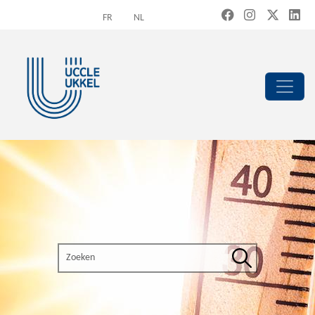
Overslaan en naar de inhoud gaan
FR
NL
Search the site
Zoeken