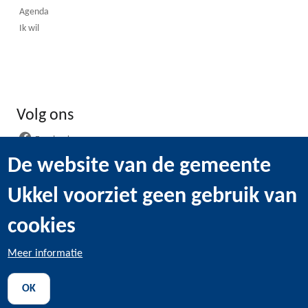
Agenda
Ik wil
Volg ons
Facebook
Instagram
De website van de gemeente
LinkedIn
Ukkel voorziet geen gebruik van
WhatsApp
Youtube
cookies
Meer informatie
@2022 Gemeentebestuur van Ukkel -
Wettelijke bepaling
-
OK
Gebruik van cookies
-
Persoonsgegevens
-
Transparantie
-