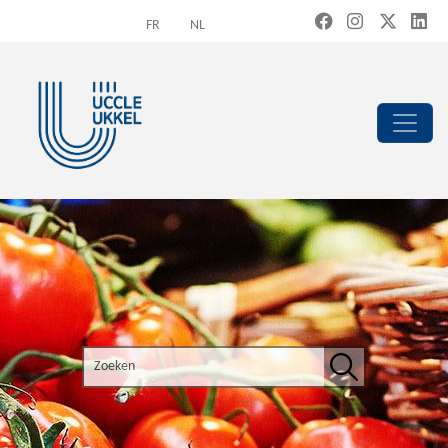
Overslaan en naar de inhoud gaan
FR
NL
Search the site
Zoeken