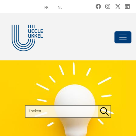
Overslaan en naar de inhoud gaan
FR
NL
Search the site
Zoeken