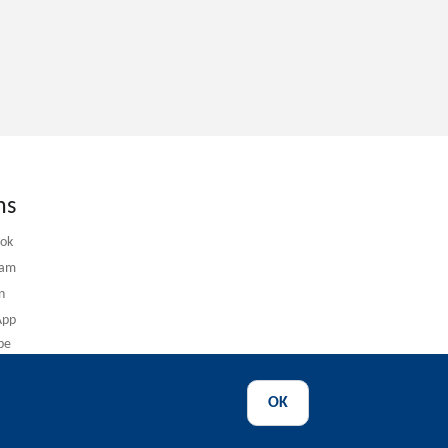
ns
ook
ram
n
App
be
OK