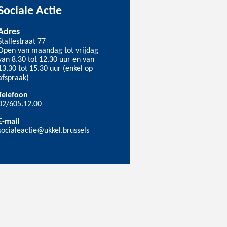
Sociale Actie
Adres
Stallestraat 77
Open van maandag tot vrijdag
van 8.30 tot 12.30 uur en van
13.30 tot 15.30 uur (enkel op
afspraak)
Telefoon
02/605.12.00
E-mail
socialeactie@ukkel.brussels