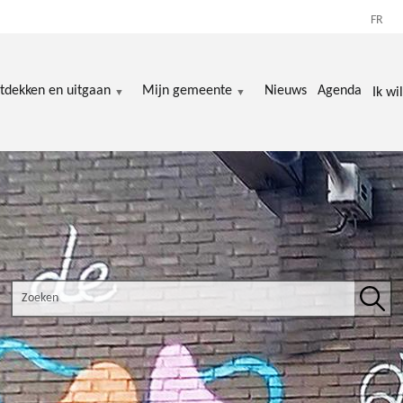
FR
tdekken en uitgaan
Mijn gemeente
Nieuws
Agenda
Ik wil
Search the site
Zoek