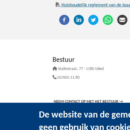
Huishoudelijk reglement van de buu
Bestuur
Stallestraat
, 77 - 1180 Ukkel
02/605.11.80
NEEM CONTACT OP MET HET BESTUUR
→
De website van de geme
geen gebruik van cooki