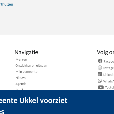
rthuizen
Navigatie
Volg o
Mensen
Faceb
Ontdekken en uitgaan
Instag
Mijn gemeente
LinkedI
Nieuws
Whats
Agenda
Youtu
Ik wil
ente Ukkel voorziet
es