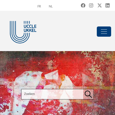
Overslaan en naar de inhoud gaan
FR
NL
Search the site
Zoeken