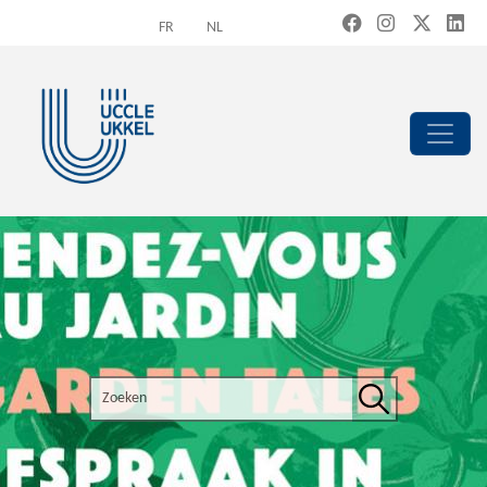
Overslaan en naar de inhoud gaan
FR
NL
Search the site
Zoeken