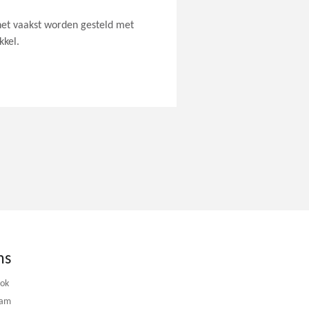
het vaakst worden gesteld met
kkel.
ns
ook
ram