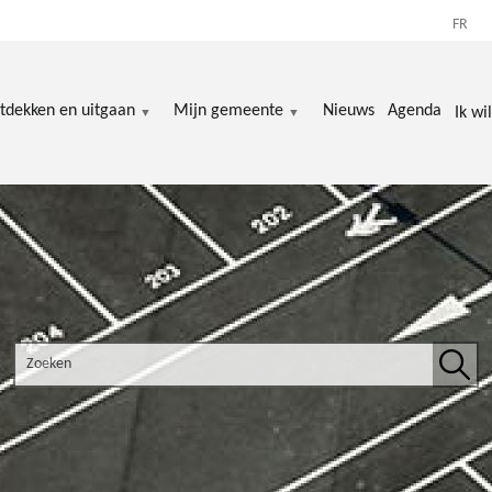
FR
tdekken en uitgaan
Mijn gemeente
Nieuws
Agenda
Ik wil
Search the site
Zoek