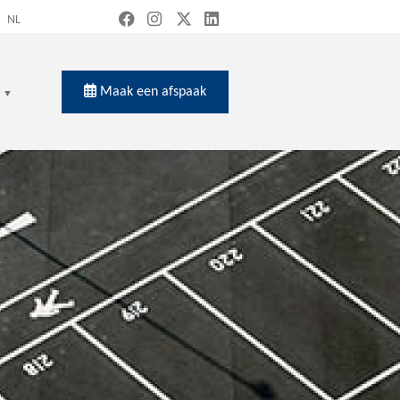
NL
Maak een afspaak
en