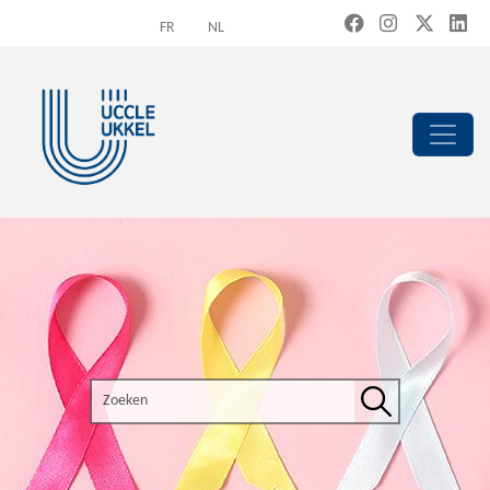
Overslaan en naar de inhoud gaan
FR
NL
Search the site
Zoeken