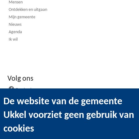
Mensen
Ontdekken en uitgaan
Mijn gemeente
Nieuws
Agenda
Ik wil
Volg ons
Facebook
Instagram
De website van de gemeente
LinkedIn
Ukkel voorziet geen gebruik van
WhatsApp
Youtube
cookies