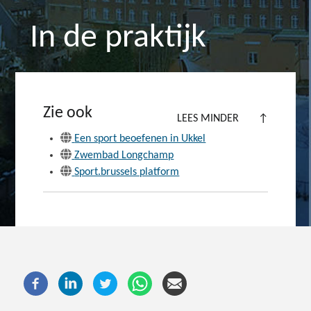
In de praktijk
Zie ook
LEES MINDER
↑
Een sport beoefenen in Ukkel
Zwembad Longchamp
Sport.brussels platform