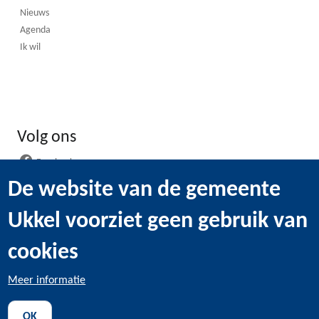
Nieuws
Agenda
Ik wil
Volg ons
Facebook
Instagram
De website van de gemeente
LinkedIn
Ukkel voorziet geen gebruik van
WhatsApp
Youtube
cookies
Meer informatie
@2022 Gemeentebestuur van Ukkel -
Wettelijke bepaling
-
OK