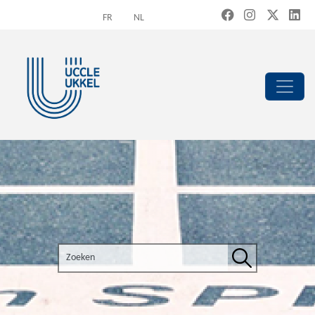
Overslaan en naar de inhoud gaan
FR
NL
Search the site
Zoeken