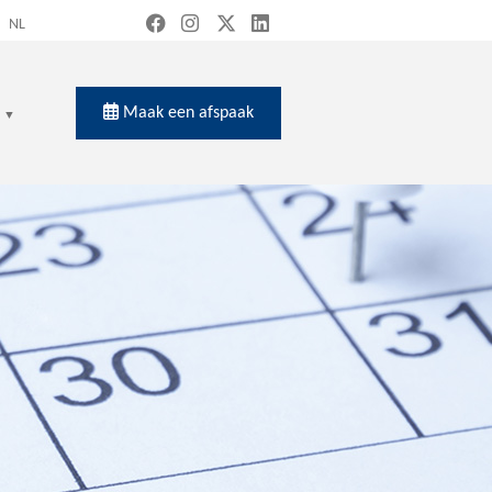
NL
Maak een afspaak
en