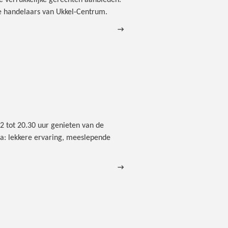
e verrukkelijke gerechten aanbieden.
 de handelaars van Ukkel-Centrum.
→
12 tot 20.30 uur genieten van de
ma: lekkere ervaring, meeslepende
→