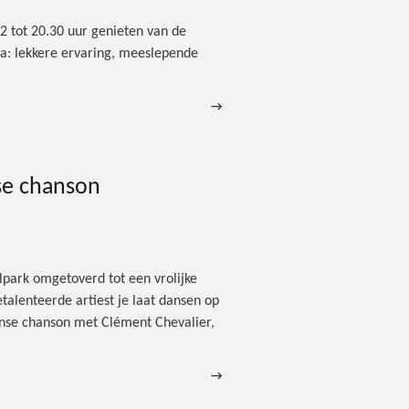
12 tot 20.30 uur genieten van de
ma: lekkere ervaring, meeslepende
→
se chanson
park omgetoverd tot een vrolijke
talenteerde artiest je laat dansen op
anse chanson met Clément Chevalier,
→