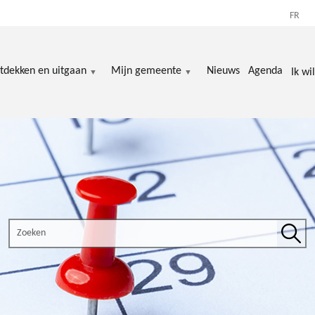
FR
tdekken en uitgaan
Mijn gemeente
Nieuws
Agenda
Ik wil
Search the site
Zoek