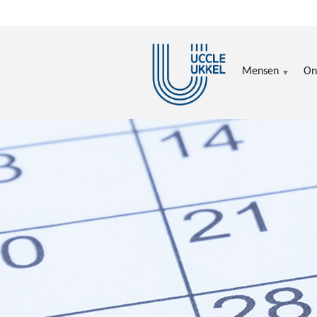
Overslaan en naar de inhoud gaan
Mensen
On