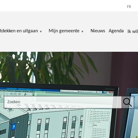
FR
tdekken en uitgaan
Mijn gemeente
Nieuws
Agenda
Ik wil
Search the site
Zoek