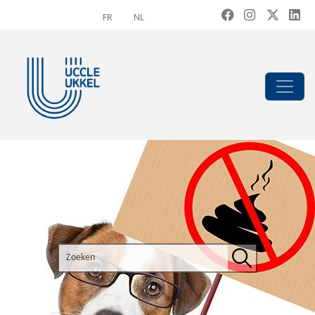
Overslaan en naar de inhoud gaan
FR
NL
Search the site
Zoeken