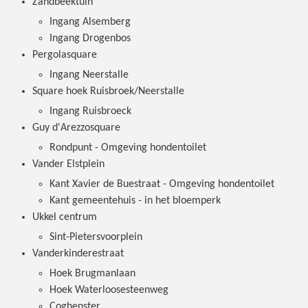
Zandbeektuin
Ingang Alsemberg
Ingang Drogenbos
Pergolasquare
Ingang Neerstalle
Square hoek Ruisbroek/Neerstalle
Ingang Ruisbroeck
Guy d'Arezzosquare
Rondpunt - Omgeving hondentoilet
Vander Elstplein
Kant Xavier de Buestraat - Omgeving hondentoilet
Kant gemeentehuis - in het bloemperk
Ukkel centrum
Sint-Pietersvoorplein
Vanderkinderestraat
Hoek Brugmanlaan
Hoek Waterloosesteenweg
Coghenster