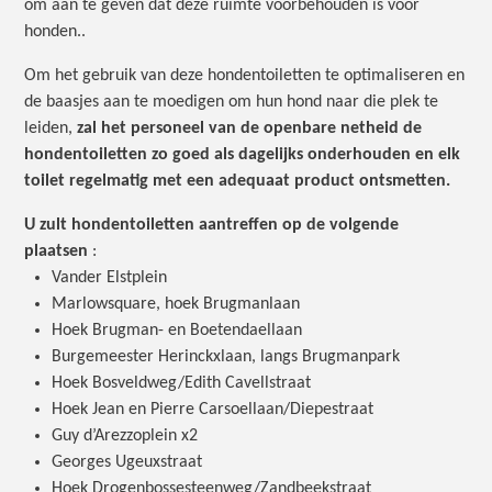
om aan te geven dat deze ruimte voorbehouden is voor
honden..
Om het gebruik van deze hondentoiletten te optimaliseren en
de baasjes aan te moedigen om hun hond naar die plek te
leiden,
zal het personeel van de openbare netheid de
hondentoiletten zo goed als dagelijks onderhouden en elk
toilet regelmatig met een adequaat product ontsmetten.
U zult hondentoiletten aantreffen op de volgende
plaatsen
:
Vander Elstplein
Marlowsquare, hoek Brugmanlaan
Hoek Brugman- en Boetendaellaan
Burgemeester Herinckxlaan, langs Brugmanpark
Hoek Bosveldweg/Edith Cavellstraat
Hoek Jean en Pierre Carsoellaan/Diepestraat
Guy d’Arezzoplein x2
Georges Ugeuxstraat
Hoek Drogenbossesteenweg/Zandbeekstraat