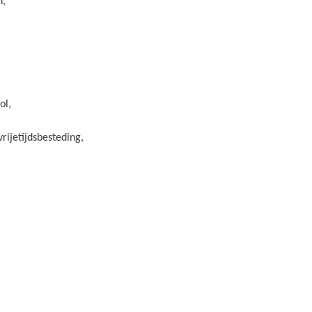
n,
ol,
rijetijdsbesteding,