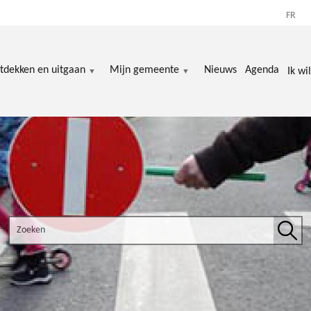
FR
tdekken en uitgaan
Mijn gemeente
Nieuws
Agenda
Ik wil
Search the site
Zoek