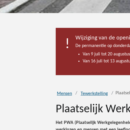
Wijziging van de open
De permanentie op donderda
Van 9 juli tot 20 augustu
Van 16 juli tot 13 augus
Plaatse
Mensen
Tewerkstelling
Plaatselijk We
Het PWA (Plaatselijk Werkgelegenhei
werklozen en mensen met een leefloo