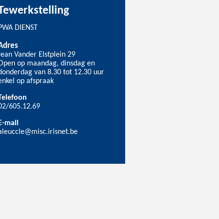
Tewerkstelling
PWA DIENST
Adres
Jean Vander Elstplein 29
Open op maandag, dinsdag en
donderdag van 8.30 tot 12.30 uur
enkel op afspraak
Telefoon
02/605.12.69
E-mail
aleuccle@misc.irisnet.be