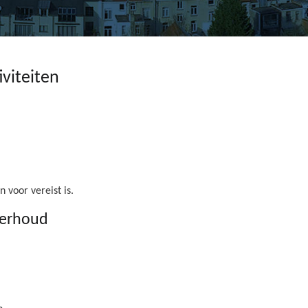
iviteiten
 voor vereist is.
derhoud