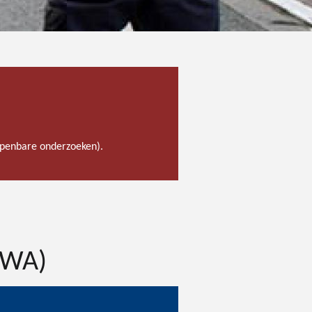
 openbare onderzoeken).
PWA)