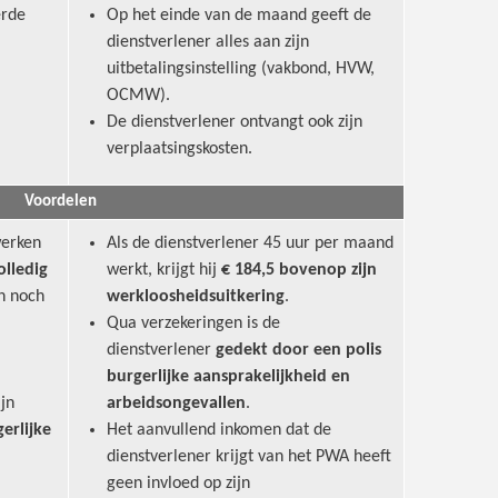
erde
Op het einde van de maand geeft de
dienstverlener alles aan zijn
uitbetalingsinstelling (vakbond, HVW,
OCMW).
De dienstverlener ontvangt ook zijn
verplaatsingskosten.
Voordelen
werken
Als de dienstverlener 45 uur per maand
olledig
werkt, krijgt hij
€ 184,5 bovenop
zijn
en noch
werkloosheidsuitkering
.
Qua verzekeringen is de
dienstverlener
gedekt door een polis
burgerlijke aansprakelijkheid en
jn
arbeidsongevallen
.
erlijke
Het aanvullend inkomen dat de
dienstverlener krijgt van het PWA heeft
geen invloed op zijn