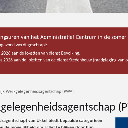
ingsuren van het Administratief Centrum in de zomer
gavond wordt geschrapt:
s 2026 aan de loketten van dienst Bevolking.
tus 2026 aan de loketten van de dienst Stedenbouw (raadpleging van
lijk Werkgelegenheidsagentschap (PWA)
rkgelegenheidsagentschap (
dsagentschap) van Ukkel biedt bepaalde categorieën
n de mogelijkheid om actief te blijven door hun