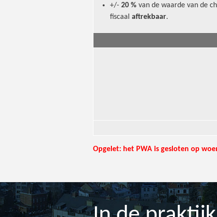
+/-
20 %
van de waarde van de ch
fiscaal
aftrekbaar
.
Opgelet: het PWA is gesloten op woen
In de praktijk