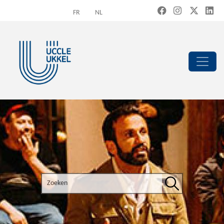
Overslaan en naar de inhoud gaan
FR
NL
Search the site
Zoeken