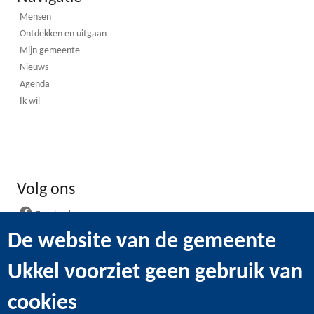
Mensen
Ontdekken en uitgaan
Mijn gemeente
Nieuws
Agenda
Ik wil
Volg ons
Facebook
Instagram
De website van de gemeente
LinkedIn
Ukkel voorziet geen gebruik van
WhatsApp
Youtube
cookies