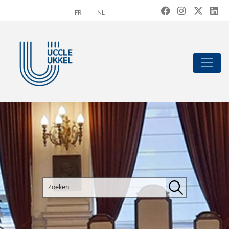
Overslaan en naar de inhoud gaan
FR
NL
Search the site
Zoeken