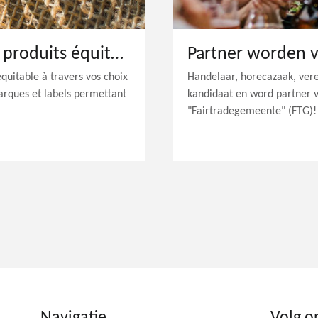
Les labels, marques et produits équitables
Partner worden 
uitable à travers vos choix
Handelaar, horecazaak, vereni
rques et labels permettant
kandidaat en word partner
"Fairtradegemeente" (FTG)!