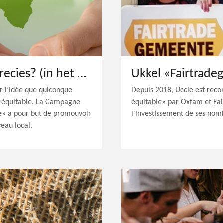
Fair trade, wat is dat precies? (in het Frans)
r l’idée que quiconque
Depuis 2018, Uccle est r
n équitable. La Campagne
équitable» par Oxfam et Fai
 a pour but de promouvoir
l'investissement de ses nom
eau local.