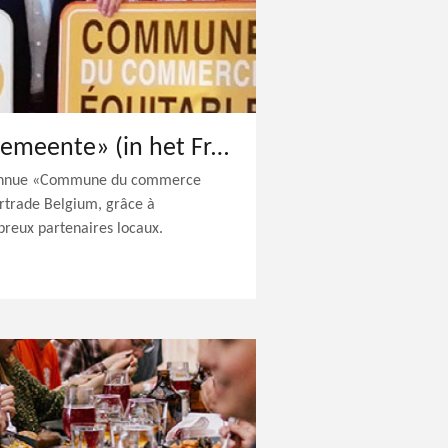
Ukkel «Fairtradegemeente» (in het Frans)
econnue «Commune du commerce
rtrade Belgium, grâce à
breux partenaires locaux.