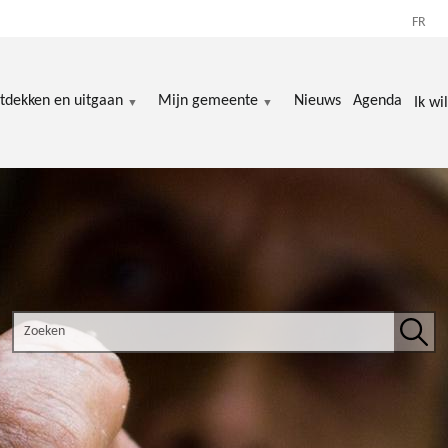
FR
tdekken en uitgaan
Mijn gemeente
Nieuws
Agenda
Ik wil
Search the site
Zoek