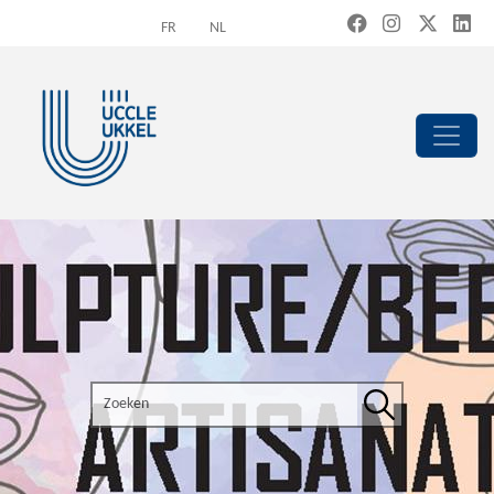
Overslaan en naar de inhoud gaan
FR
NL
Search the site
Zoeken