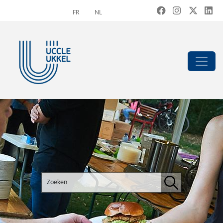
Overslaan en naar de inhoud gaan
FR
NL
Search the site
Zoeken