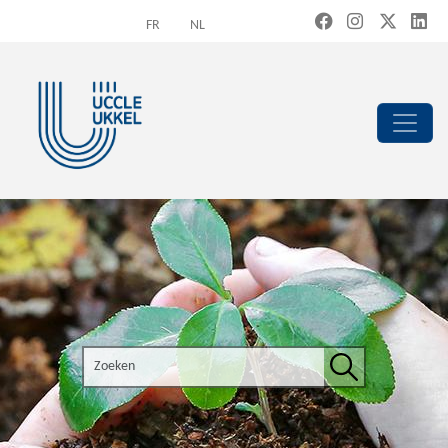
Overslaan en naar de inhoud gaan
FR
NL
Search the site
Zoeken