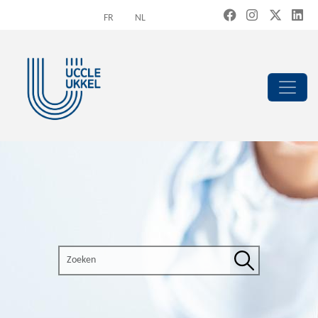
Overslaan en naar de inhoud gaan
FR
NL
Search the site
Zoeken