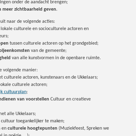
ingen onder de aandacht brengen;
n meer zichtbaarheid geven
.
uit naar de volgende acties:
 lokale culturele en socioculturele actoren en
eurs;
appen
tussen culturele actoren op het grondgebied;
e bijeenkomsten
van de gemeente;
gheid
van alle kunstvormen in de openbare ruimte.
e volgende manier:
 culturele actoren, kunstenaars en de Ukkelaars;
lokale culturele actoren;
k cultuurplan
;
ndienen van voorstellen
Cultuur en creatieve
et alle Ukkelaars;
cultuur toegankelijker te maken;
n en
culturele hoogtepunten
(Muziekfeest, Spreken we
l in poëzie, …);