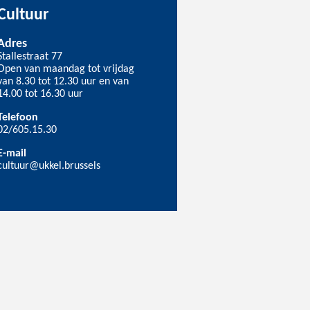
Cultuur
Adres
Stallestraat 77
Open van maandag tot vrijdag
van 8.30 tot 12.30 uur en van
14.00 tot 16.30 uur
Telefoon
02/605.15.30
E-mail
cultuur@ukkel.brussels