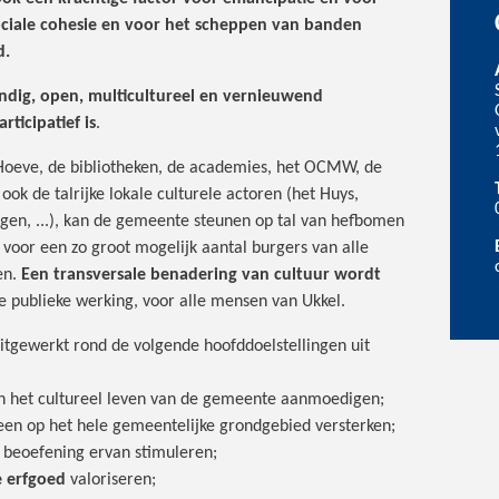
ociale cohesie en voor het scheppen van banden
d.
ndig, open, multicultureel en vernieuwend
ticipatief is
.
Hoeve, de bibliotheken, de academies, het OCMW, de
ook de talrijke lokale culturele actoren (het Huys,
ngen, ...), kan de gemeente steunen op tal van hefbomen
 voor een zo groot mogelijk aantal burgers van alle
en.
Een transversale benadering van cultuur wordt
de publieke werking, voor alle mensen van Ukkel.
itgewerkt rond de volgende hoofddoelstellingen uit
n het cultureel leven van de gemeente aanmoedigen;
een op het hele gemeentelijke grondgebied versterken;
 beoefening ervan stimuleren;
e erfgoed
valoriseren;