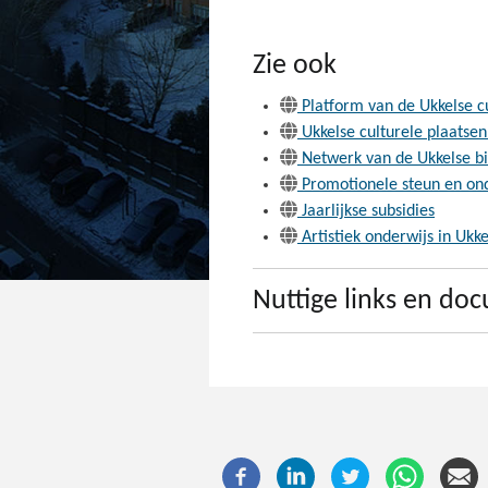
Zie ook
Platform van de Ukkelse c
Ukkelse culturele plaatse
Netwerk van de Ukkelse bi
Promotionele steun en ond
Jaarlijkse subsidies
Artistiek onderwijs in Ukke
Nuttige links en d