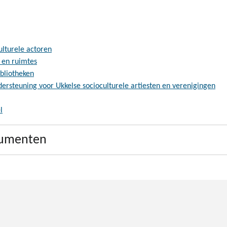
ulturele actoren
n en ruimtes
bliotheken
ersteuning voor Ukkelse socioculturele artiesten en verenigingen
l
ocumenten