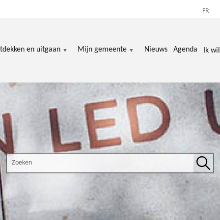
FR
tdekken en uitgaan
Mijn gemeente
Nieuws
Agenda
Ik wil
Search the site
Zoek