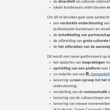
de
diversiteit
en culturele ontmoet
lokale kunstenaars ondersteunen
e
Om dit te bereiken gaat onze aandacht 
een
versterkte ondersteuning
van
professionele kunstenaars en amat
de
ontwikkeling van partnersch
de uitbreiding van
grote culturel
de
het uitbreiden van de aanwezi
Dit wordt met name gestimuleerd op d
het opstarten van
besprekingen
met
oprichting van een platform
voor 
co-redactie van een
Gemeentelij
lancering van
een oproep tot het i
ondersteuning;
versterking van de
communicatie
m
lancering van de cultuurcheque om 
lancering van nieuwe evenemente
af in de tuin, Zomer Carrousel, Ukke