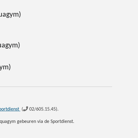
quagym)
quagym)
gym)
portdienst
(
02/605.15.45).
aquagym gebeuren via de Sportdienst.