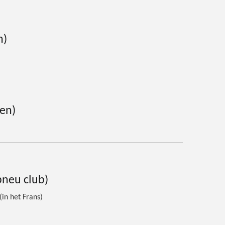
n)
sen)
pneu club)
in het Frans)