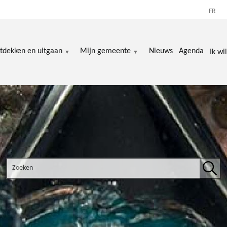
FR
tdekken en uitgaan
Mijn gemeente
Nieuws
Agenda
Ik wil
Search the site
Zoek