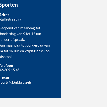
Sporten
Adres
Stallestraat 77
Geopend van maandag tot
donderdag van 9 tot 12 uur
zonder afspraak.
Van maandag tot donderdag van
14 tot 16 uur en vrijdag enkel op
afspraak.
Telefoon
02/605.15.45
E-mail
sport@ukkel.brussels