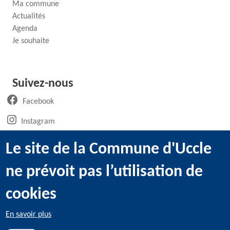
Ma commune
Actualités
Agenda
Je souhaite
Suivez-nous
(ouvre un nouvel onglet)
Facebook
(ouvre un nouvel onglet)
Instagram
(ouvre un nouvel onglet)
LinkedIn
Le site de la Commune d'Uccle
(ouvre un nouvel onglet)
WhatsApp
ne prévoit pas l’utilisation de
(ouvre un nouvel onglet)
Youtube
cookies
En savoir plus