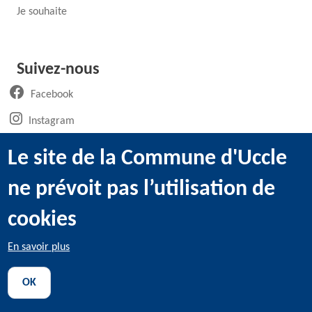
Je souhaite
Suivez-nous
(ouvre un nouvel onglet)
Facebook
(ouvre un nouvel onglet)
Instagram
(ouvre un nouvel onglet)
LinkedIn
Le site de la Commune d'Uccle
(ouvre un nouvel onglet)
WhatsApp
ne prévoit pas l’utilisation de
(ouvre un nouvel onglet)
Youtube
cookies
En savoir plus
@2022 Administration communale d’Uccle -
Mentions légales
-
OK
Utilisation des cookies
-
Données personnelles
-
Transparence
-
Déclaration d'accessibilité
-
Sitemap