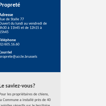
Propreté
Adresse
Rue de Stalle 77
Ouvert du lundi au vendredi de
8h30 à 11h45 et de 12h15 à
15h45
Téléphone
02/605.16.60
Courriel
proprete@uccle.brussels
Le saviez-vous?
Pour les propriétaires de chiens,
la Commune a installé près de 40
canisites répartis sur le territoire