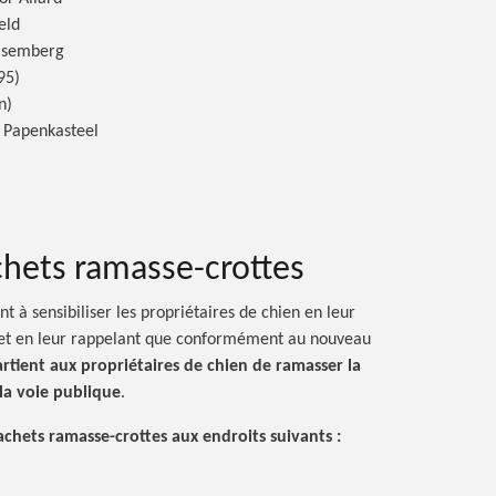
eld
Alsemberg
95)
n)
u Papenkasteel
chets ramasse-crottes
t à sensibiliser les propriétaires de chien en leur
 et en leur rappelant que conformément au nouveau
artient aux propriétaires de chien de ramasser la
la voie publique
.
sachets ramasse-crottes aux endroits
suivants :