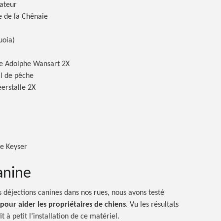
uateur
e de la Chênaie
uoia)
e Adolphe Wansart 2X
l de pêche
erstalle 2X
De Keyser
anine
es déjections canines dans nos rues, nous avons testé
our aider les propriétaires de chiens
. Vu les résultats
 à petit l’installation de ce matériel.