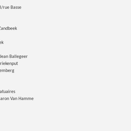
l/rue Basse
 Zandbeek
ek
Jean Ballegeer
riekenput
semberg
atuaires
 Baron Van Hamme