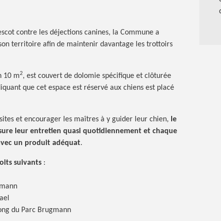
escot contre les déjections canines, la Commune a
n territoire afin de maintenir davantage les trottoirs
2
on
10 m
, est couvert de dolomie spécifique et clôturée
iquant que cet espace est réservé aux chiens est placé
isites et encourager les maîtres à y guider leur chien,
le
sure leur entretien quasi quotidiennement et chaque
avec un produit adéquat
.
roits
suivants
:
gmann
ael
long du Parc Brugmann