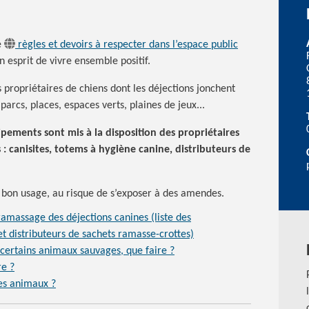
e
règles et devoirs à respecter dans l’espace public
n esprit de vivre ensemble positif.
es propriétaires de chiens dont les déjections jonchent
parcs, places, espaces verts, plaines de jeux...
ements sont mis à la disposition des propriétaires
 :
canisites, totems à hygiène canine, distributeurs de
e bon usage, au risque de s’exposer à des amendes.
amassage des déjections canines (liste des
t distributeurs de sachets ramasse-crottes)
e certains animaux sauvages, que
faire ?
re ?
es
animaux ?