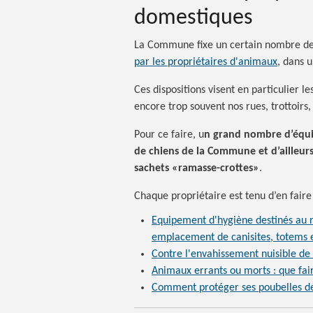
domestiques
La Commune fixe un certain nombre d
par les propriétaires d'animaux
, dans u
Ces dispositions visent en particulier l
encore trop souvent nos rues, trottoirs, 
Pour ce faire, u
n grand nombre d’équip
de chiens de la Commune et
d’ailleurs
sachets «ramasse-crottes»
.
Chaque propriétaire est tenu d’en fair
Equipement d'hygiène destinés au r
emplacement de canisites, totems e
Contre l'envahissement nuisible d
Animaux errants ou
morts :
que
fai
Comment protéger ses poubelles d