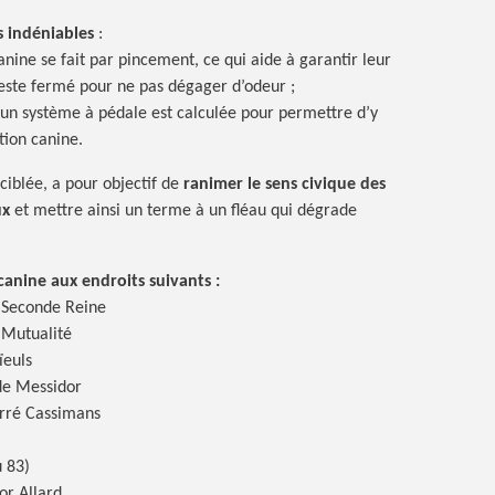
s
indéniables
:
canine se fait par pincement, ce qui aide à garantir leur
reste fermé pour ne pas dégager
d’odeur ;
 un système à pédale est calculée pour permettre d’y
tion canine.
ciblée, a pour objectif de
ranimer le sens civique des
ux
et mettre ainsi un terme à un fléau qui dégrade
canine aux endroits
suivants :
a Seconde Reine
 Mutualité
ïeuls
de Messidor
arré Cassimans
 83)
or Allard