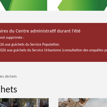
ires du Centre administratif durant l’été
 est supprimée :
026 aux guichets du Service Population.
 2026 aux guichets du Service Urbanisme (consultation des enquêtes p
des déchets
chets