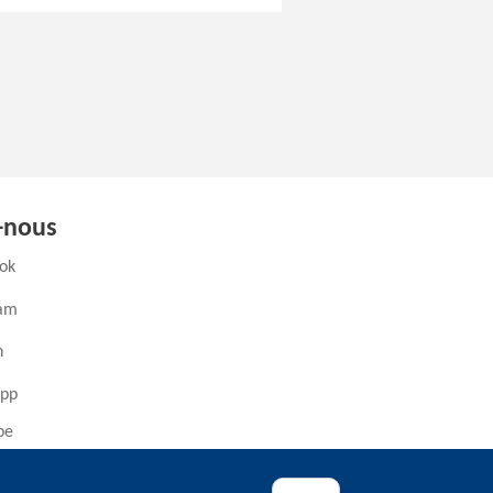
-nous
(ouvre un nouvel onglet)
ok
(ouvre un nouvel onglet)
ram
ouvre un nouvel onglet)
n
(ouvre un nouvel onglet)
pp
(ouvre un nouvel onglet)
be