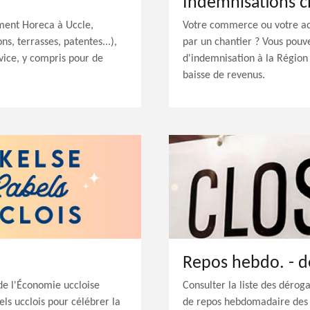
Indemnisations c
ement Horeca à Uccle,
Votre commerce ou votre ac
s, terrasses, patentes...),
par un chantier ? Vous pou
vice, y compris pour de
d'indemnisation à la Régio
baisse de revenus.
Repos hebdo. - d
e l'Économie uccloise
Consulter la liste des dérog
ls ucclois pour célébrer la
de repos hebdomadaire des