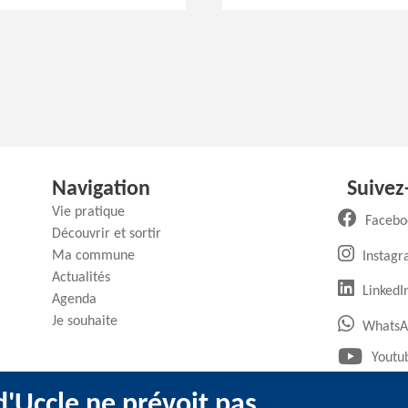
Navigation
Suivez
Vie pratique
Facebo
Découvrir et sortir
Ma commune
Instag
Actualités
(
LinkedI
Agenda
Je souhaite
WhatsA
Youtu
'Uccle ne prévoit pas