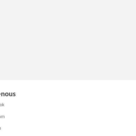
-nous
(ouvre un nouvel onglet)
ok
(ouvre un nouvel onglet)
ram
ouvre un nouvel onglet)
n