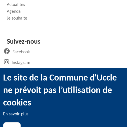
Actualités
Agenda
Je souhaite
Suivez-nous
(ouvre un nouvel onglet)
Facebook
(ouvre un nouvel onglet)
Instagram
(ouvre un nouvel onglet)
LinkedIn
Le site de la Commune d'Uccle
(ouvre un nouvel onglet)
WhatsApp
ne prévoit pas l’utilisation de
(ouvre un nouvel onglet)
Youtube
cookies
En savoir plus
@2022 Administration communale d’Uccle -
Mentions légales
-