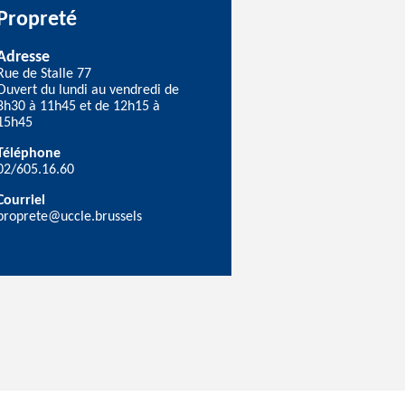
Propreté
Adresse
Rue de Stalle 77
Ouvert du lundi au vendredi de
8h30 à 11h45 et de 12h15 à
15h45
Téléphone
02/605.16.60
Courriel
proprete@uccle.brussels