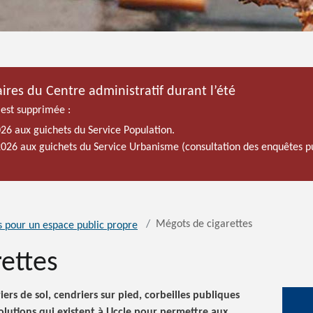
ires du Centre administratif durant l’été
 est supprimée :
026 aux guichets du Service Population.
 2026 aux guichets du Service Urbanisme (consultation des enquêtes p
Mégots de cigarettes
s pour un espace public propre
ettes
iers de sol, cendriers sur pied, corbeilles publiques
solutions qui existent à Uccle pour permettre aux