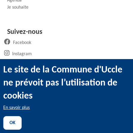
Agenda
Je souhaite
Suivez-nous
(ouvre un nouvel onglet)
Facebook
(ouvre un nouvel onglet)
Instagram
(ouvre un nouvel onglet)
LinkedIn
Le site de la Commune d'Uccle
(ouvre un nouvel onglet)
WhatsApp
ne prévoit pas l’utilisation de
(ouvre un nouvel onglet)
Youtube
cookies
En savoir plus
@2022 Administration communale d’Uccle -
Mentions légales
-
OK
Utilisation des cookies
-
Données personnelles
-
Transparence
-
Déclaration d'accessibilité
-
Sitemap