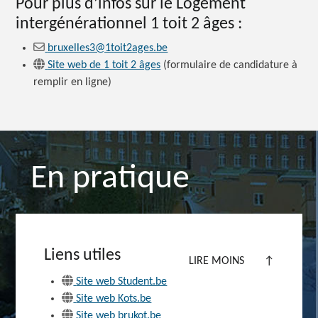
Pour plus d’infos sur le Logement
intergénérationnel 1 toit 2 âges :
bruxelles3@1toit2ages.be
Site web de 1 toit 2 âges
(formulaire de candidature à
remplir en ligne)
En pratique
Liens utiles
LIRE MOINS
↑
Site web Student.be
Site web Kots.be
Site web brukot.be