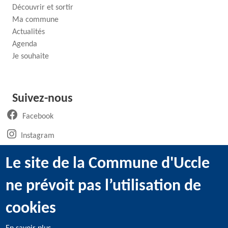
Découvrir et sortir
Ma commune
Actualités
Agenda
Je souhaite
Suivez-nous
(ouvre un nouvel onglet)
Facebook
(ouvre un nouvel onglet)
Instagram
(ouvre un nouvel onglet)
LinkedIn
Le site de la Commune d'Uccle
(ouvre un nouvel onglet)
WhatsApp
ne prévoit pas l’utilisation de
(ouvre un nouvel onglet)
Youtube
cookies