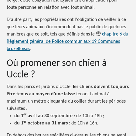
belge. Cette obligation est également d'application pour
toute personne en relation avec tout animal.
D'autre part, les propriétaires ont l'obligation de veiller à ce
que leurs animaux n'incommodent pas le public de quelques
manières que ce soit, tels que définis dans le
chapitre 6 du
Règlement général de Police commun aux 19 Communes
bruxelloises
.
Où promener son chien à
Uccle ?
Dans les parcs et jardins d’Uccle,
les chiens doivent toujours
être tenus au moyen d’une laisse
tenant l’animal à
maximum un mètre cinquante du collier durant les périodes
suivantes :
er
du 1
avril au 30
septembre
:
de 10h à
18h ;
er
du 1
octobre au 31
mars
:
de 10h à 16h.
En dehors des heures spécifiées ci-dessus, les chiens peuvent