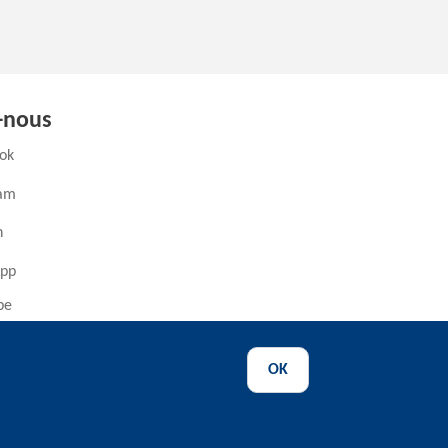
-nous
(ouvre un nouvel onglet)
ok
(ouvre un nouvel onglet)
ram
ouvre un nouvel onglet)
n
(ouvre un nouvel onglet)
pp
(ouvre un nouvel onglet)
be
OK
ence
-
Déclaration d'accessibilité
-