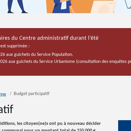
ires du Centre administratif durant l’été
 est supprimée :
026 aux guichets du Service Population.
 2026 aux guichets du Service Urbanisme (consultation des enquêtes p
Budget participatif
enne
tif
éditions, les citoyen(ne)s ont pu à nouveau décider
get communal pour un montant total de 150.000 €.