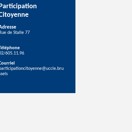
Participation
Citoyenne
Adresse
Rue de Stalle 77
Téléphone
02/605.11.96
Courriel
participationcitoyenne@uccle.bru
ssels