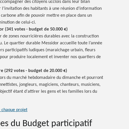
 accompagner des citoyens ucclois dans leur bilan
l’invitation des habitants à une réunion d’information
n carbone afin de pouvoir mettre en place dans un
nution de celui-ci.
or (341 votes - budget de 50.000 €)
ur de zones nourricières durables avec la construction
ou. Le quartier durable Messidor accueille toute l’année
iers participatifs ludiques (maraichage urbain, fleurs
) pour produire localement et inventer nos quartiers de
re (292 votes - budget de 20.000 €)
 lors du marché hebdomadaire du dimanche et pourront
nettistes, jongleurs, magiciens, chanteurs, musiciens,
ectif étant d'attirer les gens et les familles lors du
e chaque projet
es du Budget participatif