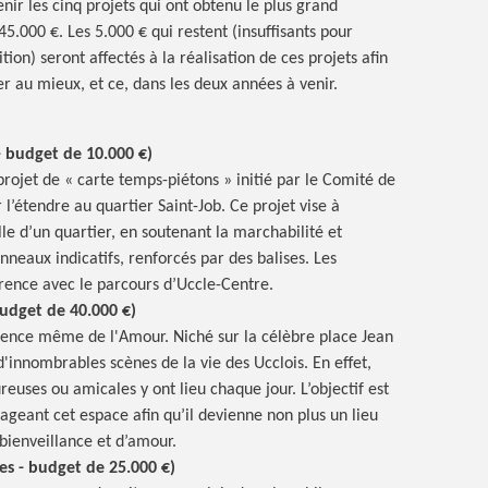
ir les cinq projets qui ont obtenu le plus grand
.000 €. Les 5.000 € qui restent (insuffisants pour
tion) seront affectés à la réalisation de ces projets afin
er au mieux, et ce, dans les deux années à venir.
- budget de 10.000 €)
projet de « carte temps-piétons » initié par le Comité de
l’étendre au quartier Saint-Job. Ce projet vise à
lle d’un quartier, en soutenant la marchabilité et
anneaux indicatifs, renforcés par des balises. Les
rence avec le parcours d’Uccle-Centre.
udget de 40.000 €)
sence même de l'Amour. Niché sur la célèbre place Jean
d'innombrables scènes de la vie des Ucclois. En effet,
uses ou amicales y ont lieu chaque jour. L’objectif est
eant cet espace afin qu’il devienne non plus un lieu
bienveillance et d’amour.
es - budget de 25.000 €)