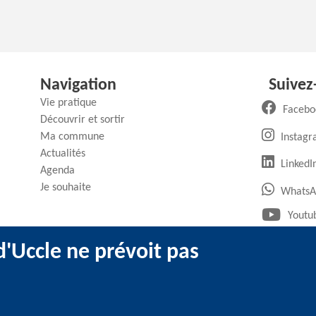
Navigation
Suivez
Vie pratique
Facebo
Découvrir et sortir
Ma commune
Instag
Actualités
(
LinkedI
Agenda
Je souhaite
WhatsA
Youtu
'Uccle ne prévoit pas
ntions légales
-
Utilisation des cookies
-
Données personnelles
-
Transpar