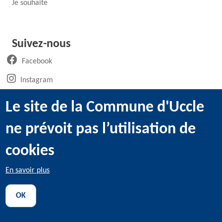
Je souhaite
Suivez-nous
(ouvre un nouvel onglet)
Facebook
(ouvre un nouvel onglet)
Instagram
(ouvre un nouvel onglet)
LinkedIn
Le site de la Commune d'Uccle
(ouvre un nouvel onglet)
WhatsApp
ne prévoit pas l’utilisation de
(ouvre un nouvel onglet)
Youtube
cookies
En savoir plus
@2022 Administration communale d’Uccle -
Mentions légales
-
OK
Utilisation des cookies
-
Données personnelles
-
Transparence
-
Déclaration d'accessibilité
-
Sitemap