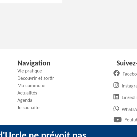
Navigation
Suivez
Vie pratique
Facebo
Découvrir et sortir
Ma commune
Instag
Actualités
(
LinkedI
Agenda
Je souhaite
WhatsA
Youtu
'Uccle ne prévoit pas