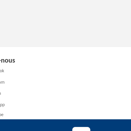
-nous
(ouvre un nouvel onglet)
ok
(ouvre un nouvel onglet)
ram
ouvre un nouvel onglet)
n
(ouvre un nouvel onglet)
pp
(ouvre un nouvel onglet)
be