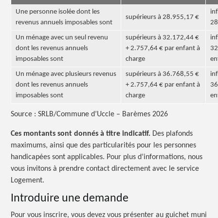
Une personne isolée dont les
in
supérieurs à 28.955,17 €
revenus annuels imposables sont
28
Un ménage avec un seul revenu
supérieurs à 32.172,44 €
in
dont les revenus annuels
+ 2.757,64 € par enfant à
32
imposables sont
charge
en
Un ménage avec plusieurs revenus
supérieurs à 36.768,55 €
in
dont les revenus annuels
+ 2.757,64 € par enfant à
36
imposables sont
charge
en
Source : SRLB/Commune d’Uccle – Barèmes 2026
Ces montants sont donnés à titre indicatif.
Des plafonds
maximums, ainsi que des particularités pour les personnes
handicapées sont applicables. Pour plus d’informations, nous
vous invitons à prendre contact directement avec le service
Logement.
Introduire une demande
Pour vous inscrire, vous devez vous présenter au guichet muni