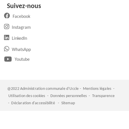
Suivez-nous
(ouvre un nouvel onglet)
Facebook
(ouvre un nouvel onglet)
Instagram
(ouvre un nouvel onglet)
LinkedIn
(ouvre un nouvel onglet)
WhatsApp
(ouvre un nouvel onglet)
Youtube
@2022 Administration communale d’Uccle -
Mentions légales
-
Utilisation des cookies
-
Données personnelles
-
Transparence
-
Déclaration d'accessibilité
-
Sitemap