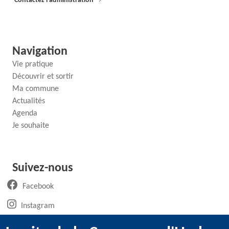
Contactez l'administration
→
Navigation
Vie pratique
Découvrir et sortir
Ma commune
Actualités
Agenda
Je souhaite
Suivez-nous
(ouvre un nouvel onglet)
Facebook
(ouvre un nouvel onglet)
Instagram
(ouvre un nouvel onglet)
LinkedIn