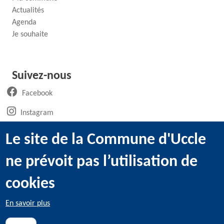
Actualités
Agenda
Je souhaite
Suivez-nous
(ouvre un nouvel onglet)
Facebook
(ouvre un nouvel onglet)
Instagram
(ouvre un nouvel onglet)
LinkedIn
Le site de la Commune d'Uccle
(ouvre un nouvel onglet)
WhatsApp
ne prévoit pas l’utilisation de
(ouvre un nouvel onglet)
Youtube
cookies
En savoir plus
@2022 Administration communale d’Uccle -
Mentions légales
-