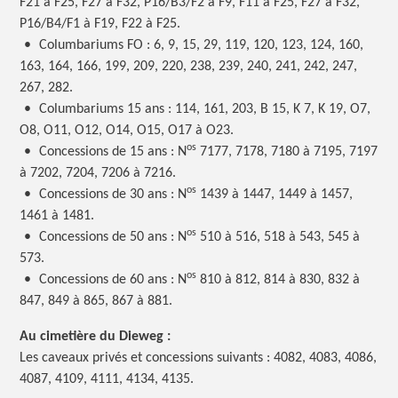
F21 à F25, F27 à F32, P16/B3/F2 à F9, F11 à F25, F27 à F32,
P16/B4/F1 à F19, F22 à F25.
•
Columbariums FO : 6, 9, 15, 29, 119, 120, 123, 124, 160,
163, 164, 166, 199, 209, 220, 238, 239, 240, 241, 242, 247,
267, 282.
•
Columbariums 15 ans : 114, 161, 203, B 15, K 7, K 19, O7,
O8, O11, O12, O14, O15, O17 à O23.
os
•
Concessions de 15 ans : N
7177, 7178, 7180 à 7195, 7197
à 7202, 7204, 7206 à 7216.
os
•
Concessions de 30 ans : N
1439 à 1447, 1449 à 1457,
1461 à 1481.
os
•
Concessions de 50 ans : N
510 à 516, 518 à 543, 545 à
573.
os
•
Concessions de 60 ans : N
810 à 812, 814 à 830, 832 à
847, 849 à 865, 867 à 881.
Au cimetière du Dieweg :
Les caveaux privés et concessions suivants : 4082, 4083, 4086,
4087, 4109, 4111, 4134, 4135.