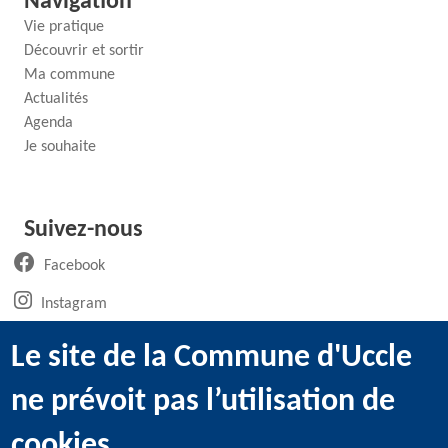
Navigation
Vie pratique
Découvrir et sortir
Ma commune
Actualités
Agenda
Je souhaite
Suivez-nous
(ouvre un nouvel onglet)
Facebook
(ouvre un nouvel onglet)
Instagram
(ouvre un nouvel onglet)
LinkedIn
Le site de la Commune d'Uccle
(ouvre un nouvel onglet)
WhatsApp
ne prévoit pas l’utilisation de
(ouvre un nouvel onglet)
Youtube
cookies