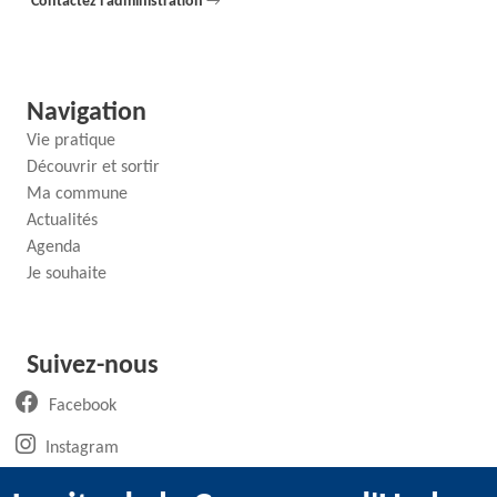
Contactez l'administration
→
Navigation
Vie pratique
Découvrir et sortir
Ma commune
Actualités
Agenda
Je souhaite
Suivez-nous
(ouvre un nouvel onglet)
Facebook
(ouvre un nouvel onglet)
Instagram
(ouvre un nouvel onglet)
LinkedIn