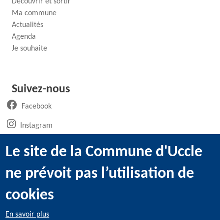
Découvrir et sortir
Ma commune
Actualités
Agenda
Je souhaite
Suivez-nous
(ouvre un nouvel onglet)
Facebook
(ouvre un nouvel onglet)
Instagram
(ouvre un nouvel onglet)
LinkedIn
Le site de la Commune d'Uccle
(ouvre un nouvel onglet)
WhatsApp
ne prévoit pas l’utilisation de
(ouvre un nouvel onglet)
Youtube
cookies
En savoir plus