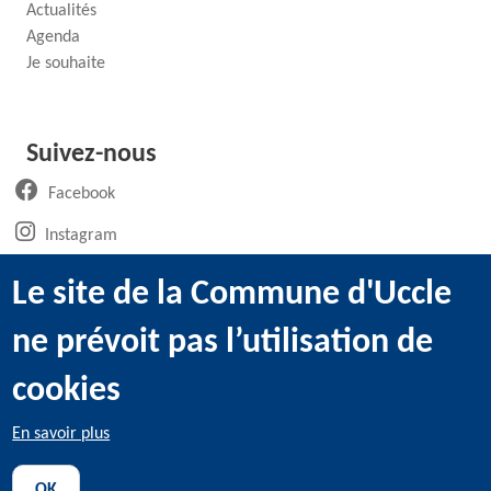
Actualités
Agenda
Je souhaite
Suivez-nous
(ouvre un nouvel onglet)
Facebook
(ouvre un nouvel onglet)
Instagram
(ouvre un nouvel onglet)
LinkedIn
Le site de la Commune d'Uccle
(ouvre un nouvel onglet)
WhatsApp
ne prévoit pas l’utilisation de
(ouvre un nouvel onglet)
Youtube
cookies
En savoir plus
@2022 Administration communale d’Uccle -
Mentions légales
-
OK