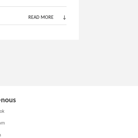
READ MORE
↓
-nous
(ouvre un nouvel onglet)
ok
(ouvre un nouvel onglet)
ram
ouvre un nouvel onglet)
n