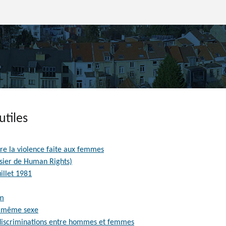
utiles
re la violence faite aux femmes
ssier de Human Rights)
illet 1981
om
 même sexe
s discriminations entre hommes et femmes