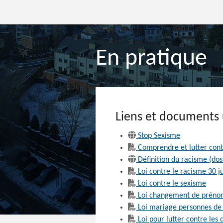
En pratique
Liens et documents 
Stop Sexisme
Comprendre et lutter cont
Définition du racisme (do
Loi contre le racisme 30 ju
Loi contre le sexisme
Loi changement de prén
Loi mariage personnes de
Loi pour lutter contre le