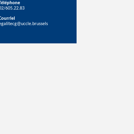
Téléphone
02/605.22.83
Courriel
egalitecg@uccle.brussels